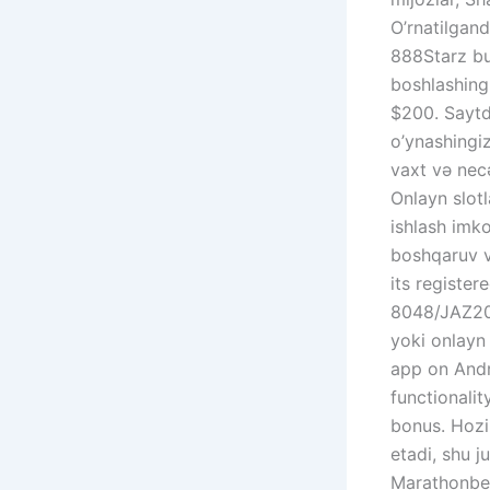
O’rnatilgand
888Starz bu
boshlashing
$200. Saytd
o’ynashingi
vaxt və nec
Onlayn slot
ishlash imko
boshqaruv v
its registe
8048/JAZ201
yoki onlayn
app on Andro
functionalit
bonus. Hozir
etadi, shu ju
Marathonbet 