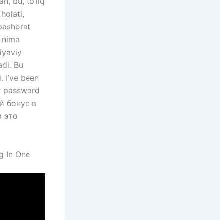
n, bu, to’liq
holati,
 bashorat
, nima
iyaviy
adi. Bu
. I’ve been
my password
й бонус в
м это