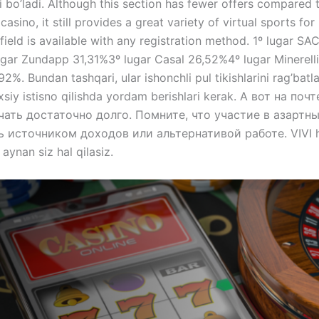
i bo’ladi. Although this section has fewer offers compared 
 casino, it still provides a great variety of virtual sports for
 field is available with any registration method. 1º lugar S
gar Zundapp 31,31%3º lugar Casal 26,52%4º lugar Minerell
92%. Bundan tashqari, ular ishonchli pul tikishlarini rag’batlan
xsiy istisno qilishda yordam berishlari kerak. А вот на поч
чать достаточно долго. Помните, что участие в азартны
 источником доходов или альтернативой работе. VIVI h
 aynan siz hal qilasiz.