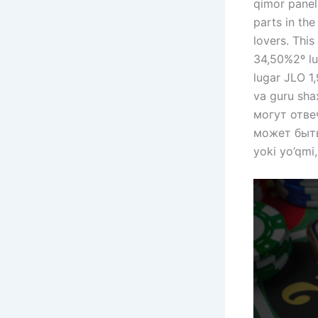
qimor panel
parts in the
lovers. This
34,50%2º lu
lugar JLO 1,
va guru sha
могут отве
может быть
yoki yo’qmi,