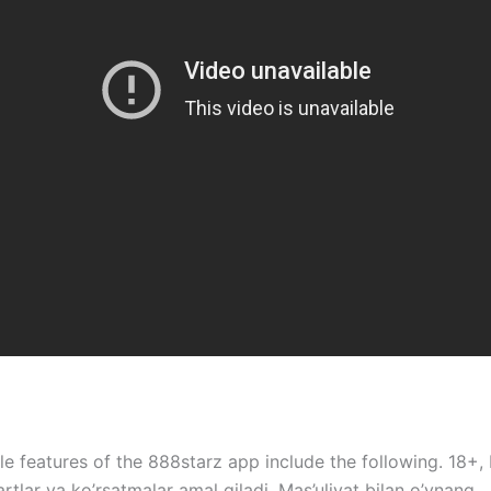
le features of the 888starz app include the following. 18+,
artlar va ko’rsatmalar amal qiladi, Mas’uliyat bilan o’ynang.