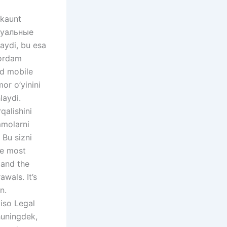
kkaunt
туальные
laydi, bu esa
yordam
nd mobile
or o’yinini
laydi.
qalishini
mmolarni
 Bu sizni
he most
 and the
wals. It’s
n.
iso Legal
huningdek,