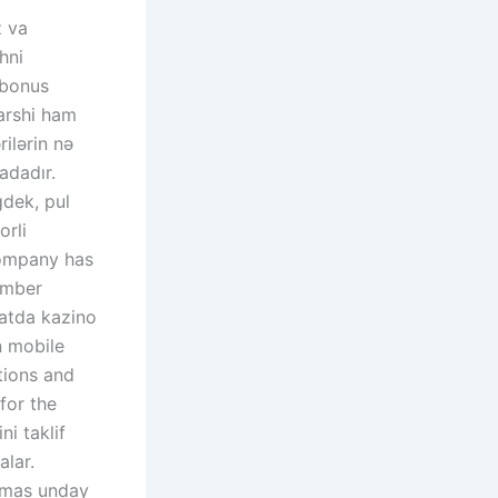
z va
hni
 bonus
arshi ham
ilərin nə
adadır.
gdek, pul
orli
company has
number
datda kazino
n mobile
tions and
for the
ni taklif
alar.
 emas unday