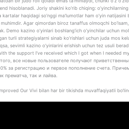
hatdan bir judo roli qoladi emas ta’minlaydi, chunki o’z o’zida
rend hisoblanadi. Joriy shaklni ko’rib chiqing: o’yinchilarning 
a kartalar haqidagi so’nggi ma’lumotlar ham o’yin natijasini
n muhimdir. Agar qimordan biroz tanaffus olmoqchi bo’lsam
ak. Demo kazino o’yinlari boshlang’ich o’yinchilar uchun mol
gan turli strategiyalarni sinab ko’rishlari uchun juda mos kel
qsa, sevimli kazino o’yinlarini erishish uchun tez usuli beradi
ith the support I’ve received which I got when I needed 
е того, все новые пользователе получают приветственны
0% за регистрацию и первое пополнение счета. Приче
ак прематча, так и лайва.