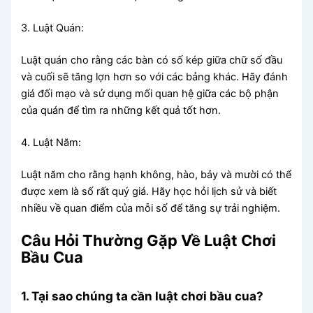
3. Luật Quán:
Luật quán cho rằng các bàn có số kép giữa chữ số đầu
và cuối sẽ tăng lợn hơn so với các bảng khác. Hãy đánh
giá đối mạo và sử dụng mối quan hệ giữa các bộ phận
của quán để tìm ra những kết quả tốt hơn.
4. Luật Năm:
Luật năm cho rằng hạnh không, hào, bảy và mười có thể
được xem là số rất quý giá. Hãy học hỏi lịch sử và biết
nhiều về quan điểm của mỗi số để tăng sự trải nghiệm.
Câu Hỏi Thường Gặp Về Luật Chơi
Bầu Cua
1. Tại sao chúng ta cần luật chơi bầu cua?