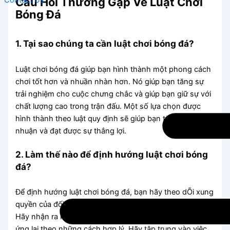
Câu Hỏi Thường Gặp Về Luật Chơi
Contact Us
Bóng Đá
1. Tại sao chúng ta cần luật chơi bóng đá?
Luật chơi bóng đá giúp bạn hình thành một phong cách
chơi tốt hơn và nhuần nhàn hơn. Nó giúp bạn tăng sự
trải nghiệm cho cuộc chưng chắc và giúp bạn giữ sự với
chất lượng cao trong trận đấu. Một số lựa chọn được
hình thành theo luật quy định sẽ giúp bạn tăng cường lợi
nhuận và đạt được sự thắng lợi.
2. Làm thế nào để định hướng luật chơi bóng
đá?
Để định hướng luật chơi bóng đá, bạn hãy theo dÕi xung
quyền của đối thủ và tìm ra sự khác biệt giữa họ và bạn.
Hãy nhận ra mọi lựa chọn quan trọng của họ và phản
ứng lại theo những cách hợp lý. Hãy tập trung vào việc