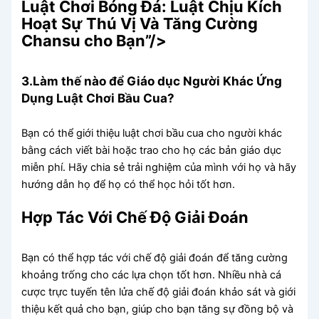
Luật Chơi Bóng Đá: Luật Chịu Kích
Hoạt Sự Thú Vị Và Tăng Cường
Chansu cho Bạn”/>
3.Làm thế nào để Giáo dục Người Khác Ứng
Dụng Luật Chơi Bầu Cua?
Bạn có thể giới thiệu luật chơi bầu cua cho người khác
bằng cách viết bài hoặc trao cho họ các bản giáo dục
miễn phí. Hãy chia sẻ trải nghiệm của mình với họ và hãy
hướng dẫn họ để họ có thể học hỏi tốt hơn.
Hợp Tác Với Chế Độ Giải Đoán
Bạn có thể hợp tác với chế độ giải đoán để tăng cường
khoảng trống cho các lựa chọn tốt hơn. Nhiều nhà cá
cược trực tuyến tên lửa chế độ giải đoán khảo sát và giới
thiệu kết quả cho bạn, giúp cho bạn tăng sự đồng bộ và