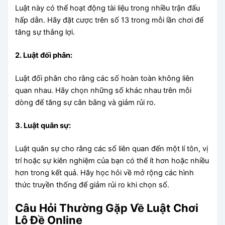
Luật này có thể hoạt động tài liệu trong nhiều trận đấu
hấp dẫn. Hãy đặt cược trên số 13 trong mỗi lần chơi để
tăng sự thắng lợi.
2. Luật đối phân:
Luật đối phân cho rằng các số hoàn toàn không liên
quan nhau. Hãy chọn những số khác nhau trên mỗi
dòng để tăng sự cân bằng và giảm rủi ro.
3. Luật quân sự:
Luật quân sự cho rằng các số liên quan đến một lí tôn, vị
trí hoặc sự kiên nghiệm của bạn có thể ít hơn hoặc nhiều
hơn trong kết quả. Hãy học hỏi về mở rộng các hình
thức truyền thống để giảm rủi ro khi chọn số.
Câu Hỏi Thường Gặp Về Luật Chơi
Lô Đề Online