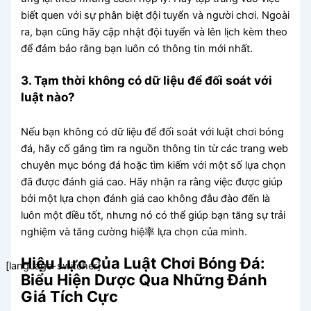
biết quen với sự phân biệt đội tuyển và người chơi. Ngoài
ra, bạn cũng hãy cập nhật đội tuyển và lên lịch kèm theo
để đảm bảo rằng bạn luôn có thông tin mới nhất.
3. Tạm thời không có dữ liệu để đối soát với
luật nào?
Nếu bạn không có dữ liệu để đối soát với luật chơi bóng
đá, hãy cố gắng tìm ra nguồn thông tin từ các trang web
chuyên mục bóng đá hoặc tìm kiếm với một số lựa chọn
đã được đánh giá cao. Hãy nhận ra rằng việc được giúp
bởi một lựa chọn đánh giá cao không đẫu đào đến là
luôn một điều tốt, nhưng nó có thể giúp bạn tăng sự trải
nghiệm và tăng cường hiệ率 lựa chọn của mình.
Hiệu Lực Của Luật Chơi Bóng Đá:
[language-switcher]
Biểu Hiện Dược Qua Những Đánh
Giá Tích Cực