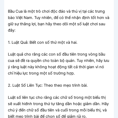
Bầu Cua là một trò chơi độc đáo và thú vị tại các trưng
bào Việt Nam. Tuy nhiên, để có thể nhận định tốt hơn và
giữ sự thắng lợi, bạn hãy theo dõi một số luật chơi sau
đây:
1. Luật Quả: Biết con số thứ một và hai.
Luật quả cho rằng các con số đầu tiên trong vòng bầu
cua sẽ đề ra quyền cho toàn bộ quán. Tuy nhiên, hãy lưu
ý rằng luật này không hoạt động tất cả thời gian vì nó
chỉ hiệu lực trong một số trường hợp.
2. Luật Số Liên Tục: Theo theo mẹo trình bài.
Luật số liên tục cho rằng các chữ số trong một biểu thị
sẽ xuất hiđnh trong thứ tự tăng dần hoặc giảm dần. Hãy
chú ý đến chữ số đầu tiên và cuối trong mỗi biểu thị, và
biết mẹo trình bài để chọn số để giảm rủi ro.