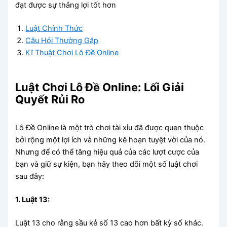
đạt được sự thắng lợi tốt hơn
Luật Chính Thức
Câu Hỏi Thường Gặp
Kĩ Thuật Chơi Lô Đề Online
Luật Chơi Lô Đề Online: Lối Giải
Quyết Rủi Ro
Lô Đề Online là một trò chơi tài xỉu đã được quen thuộc
bởi rộng một lợi ích và những kě hoạn tuyệt vời của nó.
Nhưng để có thể tăng hiệu quả của các lượt cược của
bạn và giữ sự kiện, bạn hãy theo dõi một số luật chơi
sau đây:
1. Luật 13:
Luật 13 cho rằng sầu kẻ số 13 cao hơn bất kỳ số khác.