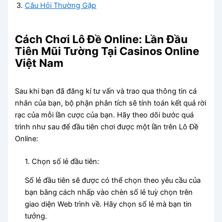
Câu Hỏi Thường Gặp
Cách Chơi Lô Đề Online: Lần Đầu
Tiên Mũi Tường Tại Casinos Online
Việt Nam
Sau khi bạn đã đăng kí tư vấn và trao qua thông tin cá
nhân của bạn, bộ phận phân tích sẽ tính toán kết quả rời
rạc của mỗi lần cược của bạn. Hãy theo dõi bước quá
trình như sau để đầu tiên chơi được một lần trên Lô Đề
Online:
1. Chọn số lẻ đầu tiên:
Số lẻ đầu tiên sẽ được có thể chọn theo yêu cầu của
bạn bằng cách nhấp vào chèn số lẻ tuỳ chọn trên
giao diện Web trình về. Hãy chọn số lẻ mà bạn tin
tưởng.