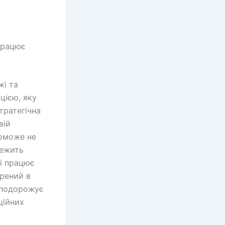
працює
жі та
цією, яку
тратегічна
вій
поможе не
лежить
ні працює
орений в
, подорожує
ційних