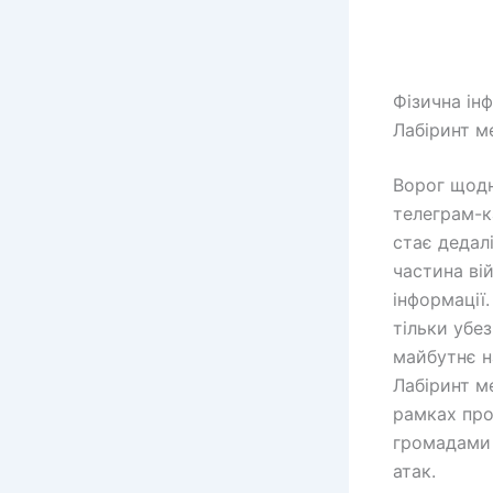
Фізична ін
Лабіринт м
Ворог щодня
телеграм-к
стає дедал
частина вій
інформації
тільки убе
майбутнє н
Лабіринт м
рамках про
громадами 
атак.