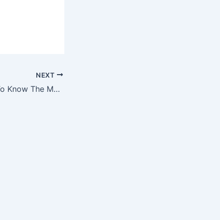
NEXT
Who Else Wants To Know The Mystery Behind Triumph Casino Sports Betting?