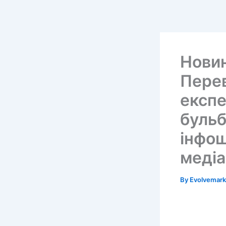
Skip
to
content
Новин
Перев
експе
бульб
інфош
медіа
By
Evolvemar