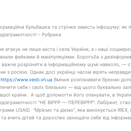
формаційна бульбашка та стрічки замість інфошуму: як 
едіаграмотності – Рубрика
 атакує не лише міста і села України, а і наші соцмере
анали фейками й маніпуляціями. Боротьба з дезінформа
і важче розрізняти в інформаційному шумі навколо, — с
ни з росією. Однак досі українці часом вірять неправди
.
https://www.vesti.vn.ua
Вміння розпізнавати брехню до
зпечити себе і своїх близьких — від цього буквально за
ашої країни. А щоб допомогти його опанувати, в Украї
едіаграмотності “НЕ ВІРРР — ПЕРЕВІРРР”. Лабіринт, ств
грами USAID “Мріємо та діємо”, яка виконується IREX
та вчить дітей та дорослих захищати себе від інформа